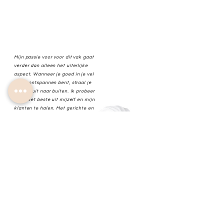
Mijn passie voor voor dit vak gaat
verder dan alleen het uiterlijke
aspect. Wanneer je goed in je vel
zit en ontspannen bent, straal je
dit ook uit naar buiten. Ik probeer
altijd het beste uit mijzelf en mijn
klanten te halen. Met gerichte en
persoonlijke aandacht voor een
goede (huid)verzorging op maat.
Want dit is uiteindelijk de basis
van uiterlijke schoonheid.
Gratis verzending vanaf €50,-